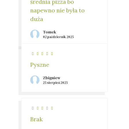
średnia pizza bo
napewno nie była to
duża
Tomek
02 październik 2025
Pyszne
Zbigniew
25 sierpień 2025
Brak