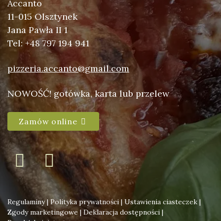
Accanto
11-015 Olsztynek
Jana Pawła II 1
Tel: +48 797 194 941
pizzeria.accanto@gmail.com
NOWOŚĆ! gotówka, karta lub przelew
Zamów online
Regulaminy
|
Polityka prywatności
|
Ustawienia ciasteczek
|
Zgody marketingowe
|
Deklaracja dostępności
|