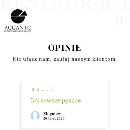
R
E
S
T
A
U
R
A
C
J
OPINIE
Nie ufasz nam, zaufaj naszym klientom.
Jak zawsze pyszne
Zbigniew
20 lipiec 2026